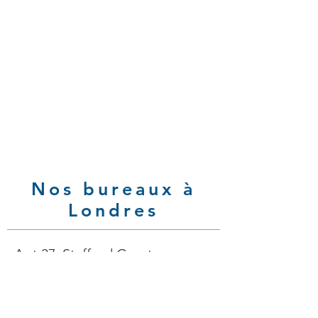
Nos bureaux à
Londres
Apt 37, Stafford Court
178-188 High Street Kensington
London W8 7DL
contact@strada-conseil.com